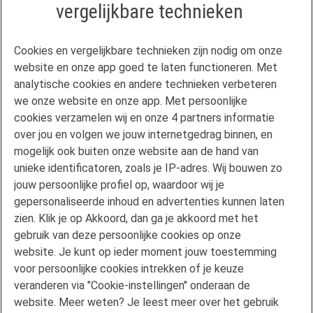
vergelijkbare technieken
Contact
Cookies en vergelijkbare technieken zijn nodig om onze
Veelgestelde vragen
website en onze app goed te laten functioneren. Met
Klachtenregeling
analytische cookies en andere technieken verbeteren
we onze website en onze app. Met persoonlijke
Privacyverklaring
cookies verzamelen wij en onze 4 partners informatie
Disclaimer
over jou en volgen we jouw internetgedrag binnen, en
Gebruikersvoorwaarden FAN
mogelijk ook buiten onze website aan de hand van
unieke identificatoren, zoals je IP-adres. Wij bouwen zo
Actuele rente
jouw persoonlijke profiel op, waardoor wij je
Downloads
gepersonaliseerde inhoud en advertenties kunnen laten
Kredietgids
zien. Klik je op Akkoord, dan ga je akkoord met het
Toegang aanvragen
gebruik van deze persoonlijke cookies op onze
website. Je kunt op ieder moment jouw toestemming
Over Florius
voor persoonlijke cookies intrekken of je keuze
Samenwerken met Florius
veranderen via "Cookie-instellingen" onderaan de
Pers
website. Meer weten? Je leest meer over het gebruik
Nieuwsbrief