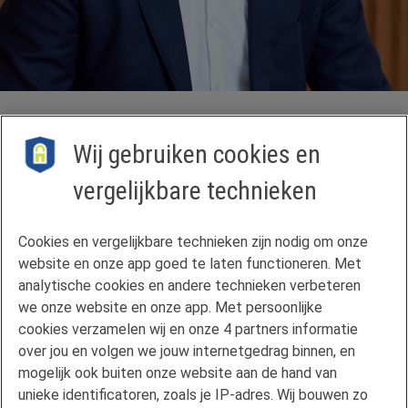
Patrick Wijsman
Wij gebruiken cookies en
Lead product owner bij Florius
vergelijkbare technieken
Contact
Cookies en vergelijkbare technieken zijn nodig om onze
Veelgestelde vragen
website en onze app goed te laten functioneren. Met
Klachtenregeling
analytische cookies en andere technieken verbeteren
we onze website en onze app. Met persoonlijke
Privacyverklaring
cookies verzamelen wij en onze 4 partners informatie
Disclaimer
over jou en volgen we jouw internetgedrag binnen, en
Gebruikersvoorwaarden FAN
mogelijk ook buiten onze website aan de hand van
unieke identificatoren, zoals je IP-adres. Wij bouwen zo
Actuele rente