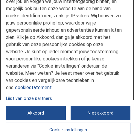
over jou en volgen we jouw internetgedrag binnen, en
Gebruikersvoorwaarden FAN
mogelijk ook buiten onze website aan de hand van
unieke identificatoren, zoals je IP-adres. Wij bouwen zo
Actuele rente
jouw persoonlijke profiel op, waardoor wij je
Downloads
gepersonaliseerde inhoud en advertenties kunnen laten
Kredietgids
zien. Klik je op Akkoord, dan ga je akkoord met het
Toegang aanvragen
gebruik van deze persoonlijke cookies op onze
website. Je kunt op ieder moment jouw toestemming
Over Florius
voor persoonlijke cookies intrekken of je keuze
Samenwerken met Florius
veranderen via "Cookie-instellingen" onderaan de
Pers
website. Meer weten? Je leest meer over het gebruik
Nieuwsbrief
van cookies en vergelijkbare technieken in
Volg ons op LinkedIn
ons
cookiestatement.
Lijst van onze partners
Akkoord
Niet akkoord
Cookie-instellingen
© 2026