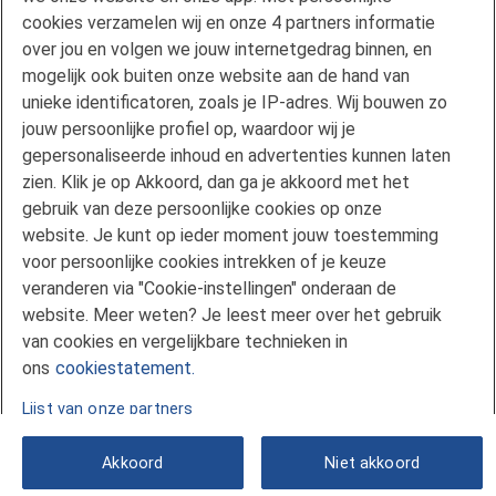
Privacyverklaring
cookies verzamelen wij en onze 4 partners informatie
Disclaimer
over jou en volgen we jouw internetgedrag binnen, en
Gebruikersvoorwaarden FAN
mogelijk ook buiten onze website aan de hand van
unieke identificatoren, zoals je IP-adres. Wij bouwen zo
Actuele rente
jouw persoonlijke profiel op, waardoor wij je
Downloads
gepersonaliseerde inhoud en advertenties kunnen laten
Kredietgids
zien. Klik je op Akkoord, dan ga je akkoord met het
Toegang aanvragen
gebruik van deze persoonlijke cookies op onze
website. Je kunt op ieder moment jouw toestemming
Over Florius
voor persoonlijke cookies intrekken of je keuze
Samenwerken met Florius
veranderen via "Cookie-instellingen" onderaan de
Pers
website. Meer weten? Je leest meer over het gebruik
Nieuwsbrief
van cookies en vergelijkbare technieken in
Volg ons op LinkedIn
ons
cookiestatement.
Lijst van onze partners
Akkoord
Niet akkoord