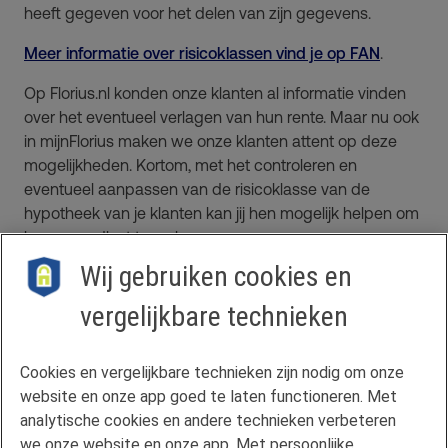
heeft gegeven voor het delen van zijn gegevens.
Meer informatie over risicoklassen vind je op FAN
.
Op Florius.nl konden onze klanten al informatie vinden
over het eventueel verlagen van hun rente. Maar nu ook
in mijnFlorius maken we onze klanten attent op deze
mogelijkheden. Kortom, met het controleren en
eventueel aanpassen van de risicoklasse van de
hypotheek van je klanten kan jij hen mogelijk helpen om
hun maandlast te verlagen.
Wij gebruiken cookies en
vergelijkbare technieken
Contact
Cookies en vergelijkbare technieken zijn nodig om onze
Veelgestelde vragen
website en onze app goed te laten functioneren. Met
Klachtenregeling
analytische cookies en andere technieken verbeteren
we onze website en onze app. Met persoonlijke