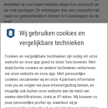
kredieten op hun naam hebben staan hun overzicht via
de mail opvragen. Ze ontvangen dan een overzicht mét
naam en geboortedatum binnen 4-5 werkdagen via de
post.
Meer informatie over NBB-toetsing
Wij gebruiken cookies en
vergelijkbare technieken
Contact
Cookies en vergelijkbare technieken zijn nodig om onze
Veelgestelde vragen
website en onze app goed te laten functioneren. Met
Klachtenregeling
analytische cookies en andere technieken verbeteren
we onze website en onze app. Met persoonlijke
Privacyverklaring
cookies verzamelen wij en onze 4 partners informatie
Disclaimer
over jou en volgen we jouw internetgedrag binnen, en
Gebruikersvoorwaarden FAN
mogelijk ook buiten onze website aan de hand van
unieke identificatoren, zoals je IP-adres. Wij bouwen zo
Actuele rente
jouw persoonlijke profiel op, waardoor wij je
Downloads