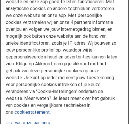
website en onze app goed te laten functioneren. Met
Klachtenregeling
analytische cookies en andere technieken verbeteren
we onze website en onze app. Met persoonlijke
Privacyverklaring
cookies verzamelen wij en onze 4 partners informatie
Disclaimer
over jou en volgen we jouw internetgedrag binnen, en
Gebruikersvoorwaarden FAN
mogelijk ook buiten onze website aan de hand van
unieke identificatoren, zoals je IP-adres. Wij bouwen zo
Actuele rente
jouw persoonlijke profiel op, waardoor wij je
Downloads
gepersonaliseerde inhoud en advertenties kunnen laten
Kredietgids
zien. Klik je op Akkoord, dan ga je akkoord met het
Toegang aanvragen
gebruik van deze persoonlijke cookies op onze
website. Je kunt op ieder moment jouw toestemming
Over Florius
voor persoonlijke cookies intrekken of je keuze
Samenwerken met Florius
veranderen via "Cookie-instellingen" onderaan de
Pers
website. Meer weten? Je leest meer over het gebruik
Nieuwsbrief
van cookies en vergelijkbare technieken in
Volg ons op LinkedIn
ons
cookiestatement.
Lijst van onze partners