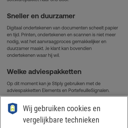
Sneller en duurzamer
Digitaal ondertekenen van documenten scheelt papier
en tijd. Printen, ondertekenen en scannen is niet meer
nodig, wat het aanvraagproces gemakkelijker en
duurzamer maakt. Je klant kan bovendien
ondertekenen waar hij wil.
Welke adviespakketten
Op dit moment kan je Stiply gebruiken met de
adviespakketten Elements en PortefeuilleSignalen.
Wij gebruiken cookies en
vergelijkbare technieken