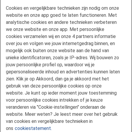
Contact
Cookies en vergelijkbare technieken zijn nodig om onze
Veelgestelde vragen
website en onze app goed te laten functioneren. Met
Klachtenregeling
analytische cookies en andere technieken verbeteren
we onze website en onze app. Met persoonlijke
Privacyverklaring
cookies verzamelen wij en onze 4 partners informatie
Disclaimer
over jou en volgen we jouw internetgedrag binnen, en
Gebruikersvoorwaarden FAN
mogelijk ook buiten onze website aan de hand van
unieke identificatoren, zoals je IP-adres. Wij bouwen zo
Actuele rente
jouw persoonlijke profiel op, waardoor wij je
Downloads
gepersonaliseerde inhoud en advertenties kunnen laten
Kredietgids
zien. Klik je op Akkoord, dan ga je akkoord met het
Toegang aanvragen
gebruik van deze persoonlijke cookies op onze
website. Je kunt op ieder moment jouw toestemming
Over Florius
voor persoonlijke cookies intrekken of je keuze
Samenwerken met Florius
veranderen via "Cookie-instellingen" onderaan de
Pers
website. Meer weten? Je leest meer over het gebruik
Nieuwsbrief
van cookies en vergelijkbare technieken in
Volg ons op LinkedIn
ons
cookiestatement.