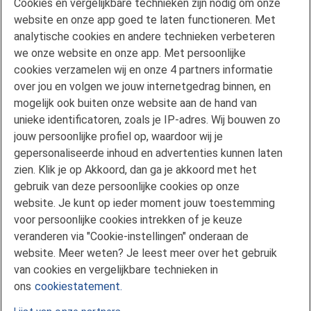
Cookies en vergelijkbare technieken zijn nodig om onze
Veelgestelde vragen
website en onze app goed te laten functioneren. Met
Klachtenregeling
analytische cookies en andere technieken verbeteren
we onze website en onze app. Met persoonlijke
Privacyverklaring
cookies verzamelen wij en onze 4 partners informatie
Disclaimer
over jou en volgen we jouw internetgedrag binnen, en
Gebruikersvoorwaarden FAN
mogelijk ook buiten onze website aan de hand van
unieke identificatoren, zoals je IP-adres. Wij bouwen zo
Actuele rente
jouw persoonlijke profiel op, waardoor wij je
Downloads
gepersonaliseerde inhoud en advertenties kunnen laten
Kredietgids
zien. Klik je op Akkoord, dan ga je akkoord met het
Toegang aanvragen
gebruik van deze persoonlijke cookies op onze
website. Je kunt op ieder moment jouw toestemming
Over Florius
voor persoonlijke cookies intrekken of je keuze
Samenwerken met Florius
veranderen via "Cookie-instellingen" onderaan de
Pers
website. Meer weten? Je leest meer over het gebruik
Nieuwsbrief
van cookies en vergelijkbare technieken in
Volg ons op LinkedIn
ons
cookiestatement.