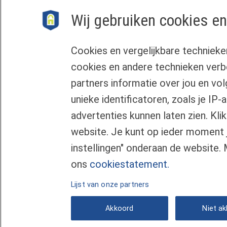
Wij gebruiken cookies en
Veel dank voor de goede samenwerking het afgelope
samenwerking voor het komende jaar. Fijne feestd
Cookies en vergelijkbare technieke
cookies en andere technieken verb
partners informatie over jou en vo
unieke identificatoren, zoals je IP
Contact
Privacyverk
advertenties kunnen laten zien. Kl
Veelgestelde vragen
Disclaimer
website. Je kunt op ieder moment 
Klachtenregeling
Gebruikers
instellingen" onderaan de website.
ons
cookiestatement.
Lijst van onze partners
Akkoord
Niet a