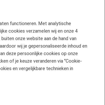
aten functioneren. Met analytische
jke cookies verzamelen wij en onze 4
k buiten onze website aan de hand van
waardoor wij je gepersonaliseerde inhoud en
Over Florius
 van deze persoonlijke cookies op onze
Samenwerken met Florius
ken of je keuze veranderen via "Cookie-
Pers
okies en vergelijkbare technieken in
Nieuwsbrief
Volg ons op LinkedIn
© 2026