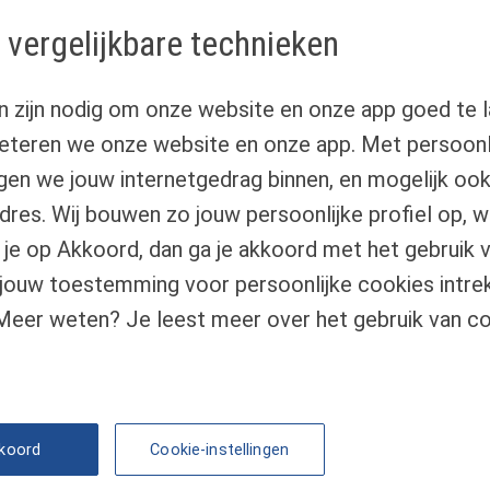
 vergelijkbare technieken
n jaar. En proost op wederom een persoonlijke
agen en een gezond en succesvol 2022.
n zijn nodig om onze website en onze app goed te l
eteren we onze website en onze app. Met persoonli
lgen we jouw internetgedrag binnen, en mogelijk oo
-adres. Wij bouwen zo jouw persoonlijke profiel op, 
laring
Actuele rente
ik je op Akkoord, dan ga je akkoord met het gebruik
Downloads
jouw toestemming voor persoonlijke cookies intrek
voorwaarden FAN
Kredietgids
 Meer weten? Je leest meer over het gebruik van co
Toegang aanvragen
kkoord
Cookie-instellingen