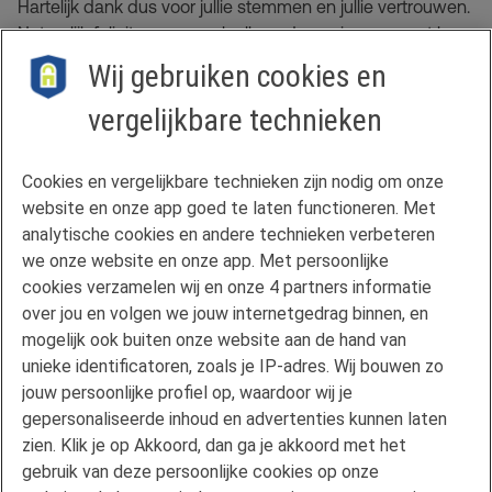
Hartelijk dank dus voor jullie stemmen en jullie vertrouwen.
Natuurlijk feliciteren we ook alle andere winnaars met hun
prijs. Van harte!
Wij gebruiken cookies en
vergelijkbare technieken
Contact
Cookies en vergelijkbare technieken zijn nodig om onze
Veelgestelde vragen
website en onze app goed te laten functioneren. Met
Klachtenregeling
analytische cookies en andere technieken verbeteren
we onze website en onze app. Met persoonlijke
Privacyverklaring
cookies verzamelen wij en onze 4 partners informatie
Disclaimer
over jou en volgen we jouw internetgedrag binnen, en
Gebruikersvoorwaarden FAN
mogelijk ook buiten onze website aan de hand van
unieke identificatoren, zoals je IP-adres. Wij bouwen zo
Actuele rente
jouw persoonlijke profiel op, waardoor wij je
Downloads
gepersonaliseerde inhoud en advertenties kunnen laten
Kredietgids
zien. Klik je op Akkoord, dan ga je akkoord met het
Toegang aanvragen
gebruik van deze persoonlijke cookies op onze