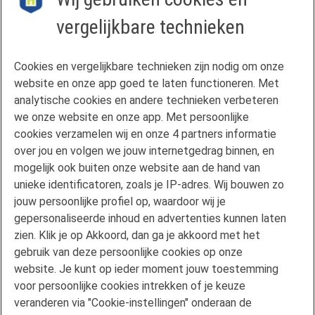
vergelijkbare technieken
Contact
Cookies en vergelijkbare technieken zijn nodig om onze
Veelgestelde vragen
website en onze app goed te laten functioneren. Met
Klachtenregeling
analytische cookies en andere technieken verbeteren
we onze website en onze app. Met persoonlijke
Privacyverklaring
cookies verzamelen wij en onze 4 partners informatie
Disclaimer
over jou en volgen we jouw internetgedrag binnen, en
Gebruikersvoorwaarden FAN
mogelijk ook buiten onze website aan de hand van
unieke identificatoren, zoals je IP-adres. Wij bouwen zo
Actuele rente
jouw persoonlijke profiel op, waardoor wij je
Downloads
gepersonaliseerde inhoud en advertenties kunnen laten
Kredietgids
zien. Klik je op Akkoord, dan ga je akkoord met het
Toegang aanvragen
gebruik van deze persoonlijke cookies op onze
website. Je kunt op ieder moment jouw toestemming
Over Florius
voor persoonlijke cookies intrekken of je keuze
Samenwerken met Florius
veranderen via "Cookie-instellingen" onderaan de
Pers