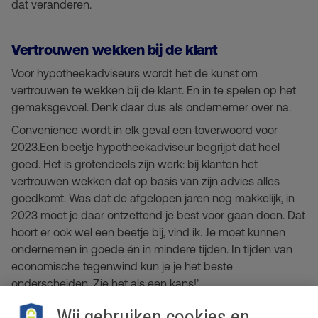
dat veranderen.
Vertrouwen wekken bij de klant
Voor hypotheekadviseurs wordt het de kunst om
vertrouwen te wekken bij de klant. En in te spelen op het
gemaksgevoel. Denk daar dus als ondernemer over na.
Convenience wordt in elk geval een toverwoord voor
2023.
Een beetje hypotheekadviseur begrijpt dat heel
goed. Het is grotendeels zijn werk: bij klanten het
vertrouwen wekken dat op basis van zijn advies alles
goedkomt. Was dat de afgelopen jaren nog makkelijk, in
2023 moet je daar ontzettend je best voor gaan doen. Dat
hoort er ook wel een beetje bij, vind ik. Je moet kunnen
ondernemen in goede én in mindere tijden. In tijden van
economische tegenwind kun je je het beste
onderscheiden. Zie het als een kans!’
Wij gebruiken cookies en