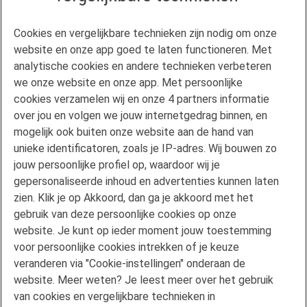
Contact
Cookies en vergelijkbare technieken zijn nodig om onze
Veelgestelde vragen
website en onze app goed te laten functioneren. Met
Klachtenregeling
analytische cookies en andere technieken verbeteren
we onze website en onze app. Met persoonlijke
Privacyverklaring
cookies verzamelen wij en onze 4 partners informatie
Disclaimer
over jou en volgen we jouw internetgedrag binnen, en
Gebruikersvoorwaarden FAN
mogelijk ook buiten onze website aan de hand van
unieke identificatoren, zoals je IP-adres. Wij bouwen zo
Actuele rente
jouw persoonlijke profiel op, waardoor wij je
Downloads
gepersonaliseerde inhoud en advertenties kunnen laten
Kredietgids
zien. Klik je op Akkoord, dan ga je akkoord met het
Toegang aanvragen
gebruik van deze persoonlijke cookies op onze
website. Je kunt op ieder moment jouw toestemming
Over Florius
voor persoonlijke cookies intrekken of je keuze
Samenwerken met Florius
veranderen via "Cookie-instellingen" onderaan de
Pers
website. Meer weten? Je leest meer over het gebruik
Nieuwsbrief
van cookies en vergelijkbare technieken in
Volg ons op LinkedIn