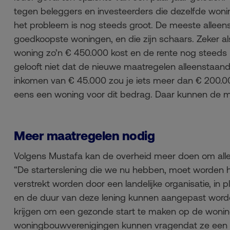
tegen beleggers en investeerders die dezelfde woni
het probleem is nog steeds groot. De meeste allee
goedkoopste woningen, en die zijn schaars. Zeker a
woning zo’n € 450.000 kost en de rente nog steeds
gelooft niet dat de nieuwe maatregelen alleenstaa
inkomen van € 45.000 zou je iets meer dan € 200.0
eens een woning voor dit bedrag. Daar kunnen de m
Meer maatregelen nodig
Volgens Mustafa kan de overheid meer doen om all
“De starterslening die we nu hebben, moet worden he
verstrekt worden door een landelijke organisatie, i
en de duur van deze lening kunnen aangepast word
krijgen om een gezonde start te maken op de wonin
woningbouwverenigingen kunnen vragendat ze een d