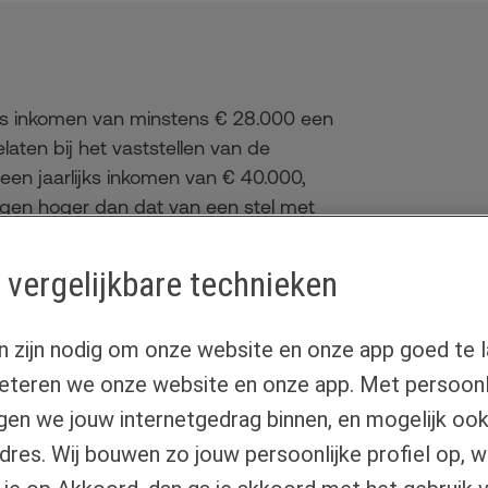
jks inkomen van minstens € 28.000 een
ten bij het vaststellen van de
t een jaarlijks inkomen van € 40.000,
jgen hoger dan dat van een stel met
t alleenstaanden iets meer financiële
ent niet dat ze daadwerkelijk € 16.000
 vergelijkbare technieken
l door nieuwe regelgeving vaak kleiner
n zijn nodig om onze website en onze app goed te l
eteren we onze website en onze app. Met persoonli
lgen we jouw internetgedrag binnen, en mogelijk oo
-adres. Wij bouwen zo jouw persoonlijke profiel op, 
laring
Actuele rente