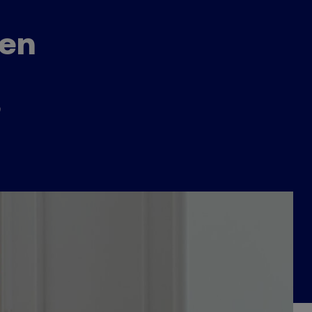
len
?