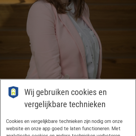
Wij gebruiken cookies en
Marit Oosting (Eventmanager AM)
vergelijkbare technieken
Contact
Cookies en vergelijkbare technieken zijn nodig om onze
Veelgestelde vragen
website en onze app goed te laten functioneren. Met
Klachtenregeling
analytische cookies en andere technieken verbeteren