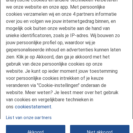
we onze website en onze app. Met persoonlijke
Privacyverklaring
cookies verzamelen wij en onze 4 partners informatie
Disclaimer
over jou en volgen we jouw internetgedrag binnen, en
Gebruikersvoorwaarden FAN
mogelijk ook buiten onze website aan de hand van
unieke identificatoren, zoals je IP-adres. Wij bouwen zo
Actuele rente
jouw persoonlijke profiel op, waardoor wij je
Downloads
gepersonaliseerde inhoud en advertenties kunnen laten
Kredietgids
zien. Klik je op Akkoord, dan ga je akkoord met het
Toegang aanvragen
gebruik van deze persoonlijke cookies op onze
website. Je kunt op ieder moment jouw toestemming
Over Florius
voor persoonlijke cookies intrekken of je keuze
Samenwerken met Florius
veranderen via "Cookie-instellingen" onderaan de
Pers
website. Meer weten? Je leest meer over het gebruik
Nieuwsbrief
van cookies en vergelijkbare technieken in
Volg ons op LinkedIn
ons
cookiestatement.
Lijst van onze partners
Akkoord
Niet akkoord