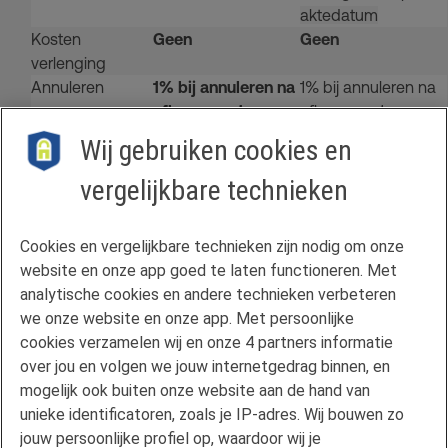
aktedatum
Kosten
Geen
Geen
verlenging
Annuleren
1% bij annuleren na
1% bij annuleren na
afloop van 1e
afloop van 1e
geldigheidstermijn
geldigheidstermijn
Wij gebruiken cookies en
van 3 maanden
van 3 maanden
vergelijkbare technieken
Contact
Cookies en vergelijkbare technieken zijn nodig om onze
Veelgestelde vragen
website en onze app goed te laten functioneren. Met
Klachtenregeling
analytische cookies en andere technieken verbeteren
we onze website en onze app. Met persoonlijke
Privacyverklaring
cookies verzamelen wij en onze 4 partners informatie
Disclaimer
over jou en volgen we jouw internetgedrag binnen, en
Gebruikersvoorwaarden FAN
mogelijk ook buiten onze website aan de hand van
unieke identificatoren, zoals je IP-adres. Wij bouwen zo
Actuele rente
jouw persoonlijke profiel op, waardoor wij je
Downloads