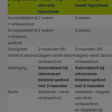
r
drie+drie
twaalf Hypotheek
Hypotheek
Acceptatietermij
2 weken
2 weken
n renteaanbod
Acceptatietermij
2 weken
2 weken
n bindend
aanbod
Geldigheid
3 maanden (90
3 maanden (90
bindend aanbod
dagen) vanaf datum
dagen) vanaf datum
renteaanbod
renteaanbod
Verlenging
Automatisch bij
Automatisch bij
retourneren
retourneren
bindend aanbod
bindend aanbod
met 3 maanden
met 9 maanden
Rente
Akterente = rente
Akterente = laagste
renteaanbod
van rente
renteaanbod
en
dagrente op