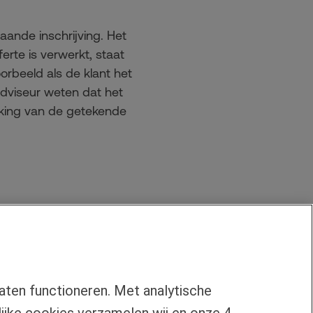
ande inschrijving. Het
rte is verwerkt, staat
orbeeld als de klant het
 adviseur weten dat het
rking van de getekende
duidelijk dat bij
worden aangepast. We
or dat de klant niet voor
aten functioneren. Met analytische
jke cookies verzamelen wij en onze 4