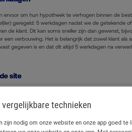
n ervoor om hun hypotheek te verhogen binnen de besta
el(ler) geregeld: 5 werkdagen nadat we de getekende offe
an de klant. Dit kan soms sneller zijn dan gewenst, bijvo
or een verbouwing. Het is belangrijk dat zowel klant als
ast gegeven is en dat dit altijd 5 werkdagen na verwe
de site
rmeren hebben we onze site aangepast. We vermelden nu 
taande inschrijving, het uitbetalingsmoment niet kan 
 vergelijkbare technieken
adviseur de klant hier ook op wijst. Samen zorgen we ervo
an.
n zijn nodig om onze website en onze app goed te l
eteren we onze website en onze app. Met persoonli