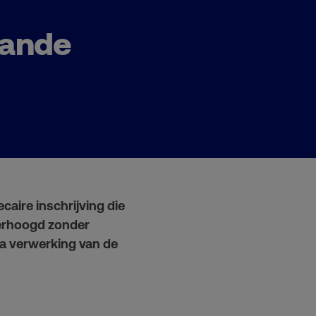
aande
caire inschrijving die
verhoogd zonder
na verwerking van de