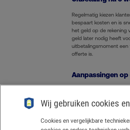
Regelmatig kiezen klante
bespaart kosten en is sn
het geld op de rekening v
geld later nodig heeft vo
uitbetalingsmoment een v
offerte is.
Aanpassingen op 
Om klanten goed te info
verhoging binnen de bes
Wij gebruiken cookies en
rekenen erop dat jij als 
verrassingen komt te sta
Cookies en vergelijkbare technieke
cookies en andere technieken verb