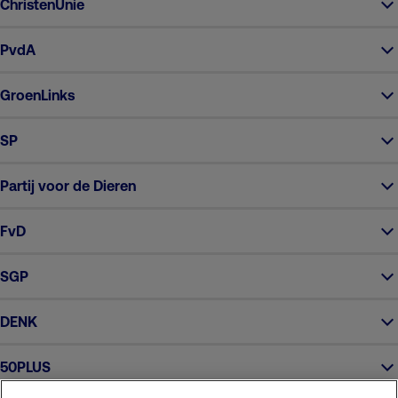
ChristenUnie
PvdA
GroenLinks
SP
Partij voor de Dieren
FvD
SGP
DENK
50PLUS