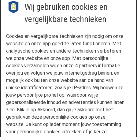
Wij gebruiken cookies en
PVV
vergelijkbare technieken
Contact
Cookies en vergelijkbare technieken zijn nodig om onze
Veelgestelde vragen
website en onze app goed te laten functioneren. Met
Klachtenregeling
analytische cookies en andere technieken verbeteren
we onze website en onze app. Met persoonlijke
Privacyverklaring
cookies verzamelen wij en onze 4 partners informatie
Disclaimer
over jou en volgen we jouw internetgedrag binnen, en
Gebruikersvoorwaarden FAN
mogelijk ook buiten onze website aan de hand van
unieke identificatoren, zoals je IP-adres. Wij bouwen zo
Actuele rente
jouw persoonlijke profiel op, waardoor wij je
Downloads
gepersonaliseerde inhoud en advertenties kunnen laten
Kredietgids
zien. Klik je op Akkoord, dan ga je akkoord met het
Toegang aanvragen
gebruik van deze persoonlijke cookies op onze
website. Je kunt op ieder moment jouw toestemming
Over Florius
voor persoonlijke cookies intrekken of je keuze
Samenwerken met Florius