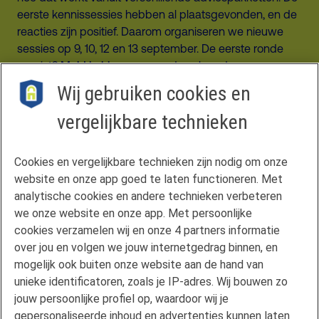
eerste kennissessies hebben al plaatsgevonden, en de
reacties zijn positief. Daarom organiseren we nieuwe
sessies op 9, 10, 12 en 13 september. De eerste ronde
gemist?
Meld je hier aan
voor de volgende.
Wij gebruiken cookies en
vergelijkbare technieken
Contact
Cookies en vergelijkbare technieken zijn nodig om onze
Veelgestelde vragen
website en onze app goed te laten functioneren. Met
Klachtenregeling
analytische cookies en andere technieken verbeteren
we onze website en onze app. Met persoonlijke
Privacyverklaring
cookies verzamelen wij en onze 4 partners informatie
Disclaimer
over jou en volgen we jouw internetgedrag binnen, en
Gebruikersvoorwaarden FAN
mogelijk ook buiten onze website aan de hand van
unieke identificatoren, zoals je IP-adres. Wij bouwen zo
Actuele rente
jouw persoonlijke profiel op, waardoor wij je
Downloads
gepersonaliseerde inhoud en advertenties kunnen laten