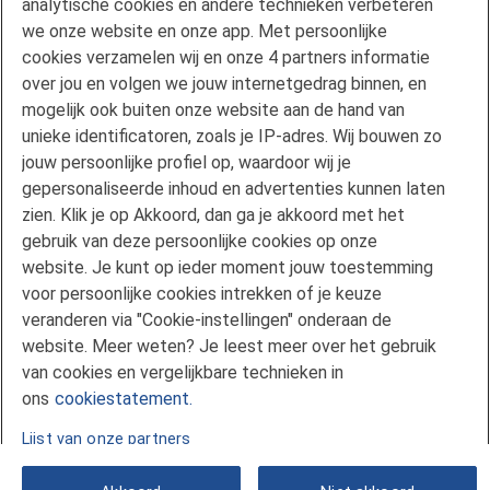
analytische cookies en andere technieken verbeteren
Maximale hypotheek
we onze website en onze app. Met persoonlijke
Renteoverzicht
cookies verzamelen wij en onze 4 partners informatie
Mijn situatie wijzigt
over jou en volgen we jouw internetgedrag binnen, en
Duurzaam wonen
mogelijk ook buiten onze website aan de hand van
unieke identificatoren, zoals je IP-adres. Wij bouwen zo
mijnFlorius
jouw persoonlijke profiel op, waardoor wij je
Nieuwsbrieven
gepersonaliseerde inhoud en advertenties kunnen laten
Pers
zien. Klik je op Akkoord, dan ga je akkoord met het
Vind een adviseur
gebruik van deze persoonlijke cookies op onze
Verwachting hypotheekrente
website. Je kunt op ieder moment jouw toestemming
voor persoonlijke cookies intrekken of je keuze
Service en Contact
veranderen via "Cookie-instellingen" onderaan de
Voorwaarden en formulieren
website. Meer weten? Je leest meer over het gebruik
Klachtenregeling
van cookies en vergelijkbare technieken in
Veelgestelde vragen
ons
cookiestatement.
Lijst van onze partners