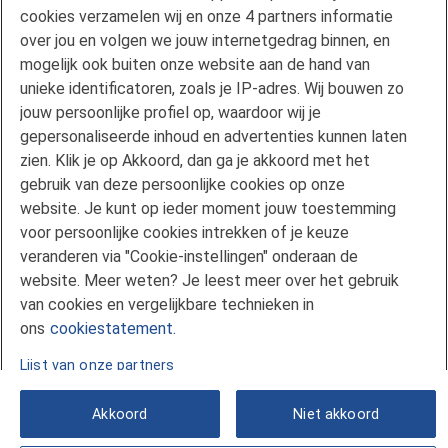
Privacyverklaring
cookies verzamelen wij en onze 4 partners informatie
Disclaimer
over jou en volgen we jouw internetgedrag binnen, en
Gebruikersvoorwaarden FAN
mogelijk ook buiten onze website aan de hand van
unieke identificatoren, zoals je IP-adres. Wij bouwen zo
Actuele rente
jouw persoonlijke profiel op, waardoor wij je
Downloads
gepersonaliseerde inhoud en advertenties kunnen laten
Kredietgids
zien. Klik je op Akkoord, dan ga je akkoord met het
Toegang aanvragen
gebruik van deze persoonlijke cookies op onze
website. Je kunt op ieder moment jouw toestemming
Over Florius
voor persoonlijke cookies intrekken of je keuze
Samenwerken met Florius
veranderen via "Cookie-instellingen" onderaan de
Pers
website. Meer weten? Je leest meer over het gebruik
Nieuwsbrief
van cookies en vergelijkbare technieken in
Volg ons op LinkedIn
ons
cookiestatement.
Lijst van onze partners
Akkoord
Niet akkoord