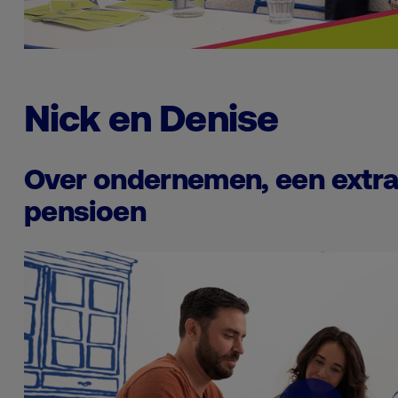
Nick en Denise
Over ondernemen, een extra 
pensioen