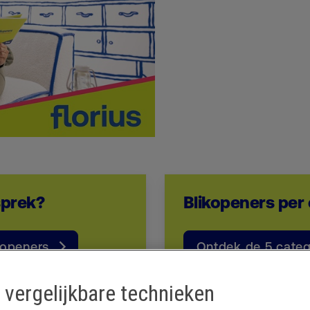
esprek?
Blikopeners per
kopeners
Ontdek de 5 categ
 vergelijkbare technieken