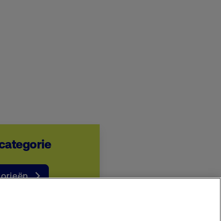
 categorie
orieën