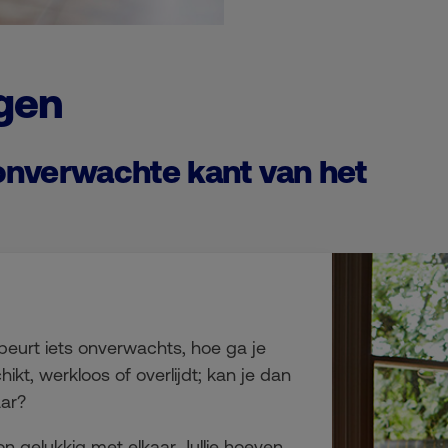
gen
 onverwachte kant van het
beurt iets onverwachts, hoe ga je
kt, werkloos of overlijdt; kan je dan
aar?
on gelukkig met elkaar. Jullie hoeven