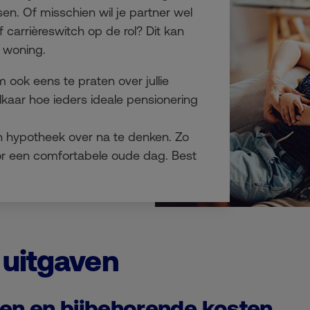
sen. Of misschien wil je partner wel
 carrièreswitch op de rol? Dit kan
je woning.
m ook eens te praten over jullie
lkaar hoe ieders ideale pensionering
een hypotheek over na te denken. Zo
or een comfortabele oude dag. Best
 uitgaven
oen en bijbehorende kosten