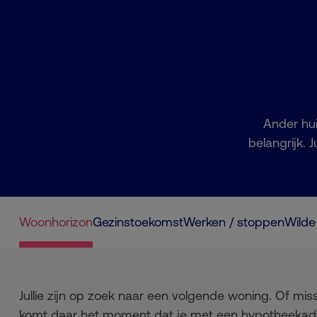
Ander hui
belangrijk. 
Woonhorizon
Gezinstoekomst
Werken / stoppen
Wilde
Jullie zijn op zoek naar een volgende woning. Of mis
komt daar het moment dat je met een hypotheekadv