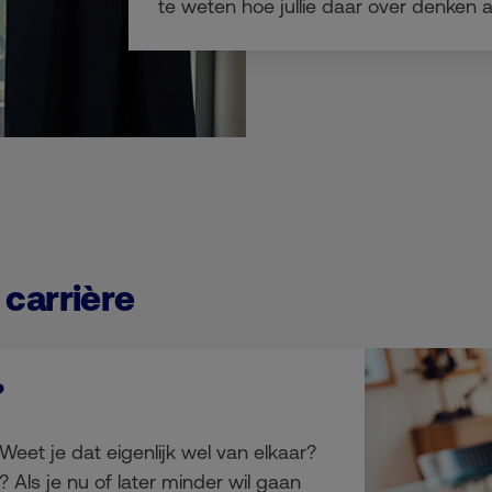
te weten hoe jullie daar over denken a
 carrière
?
eet je dat eigenlijk wel van elkaar?
? Als je nu of later minder wil gaan