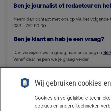
Ben je journalist of redacteur en he
Neem dan contact met ons op via het volgende
033 - 752 50 00.
Ben je klant en heb je een vraag?
Dan verwijzen we je graag naar onze pagina
Ser
Vanaf daar helpen we je graag verder.
Wij gebruiken cookies en
Cookies en vergelijkbare technieke
cookies en andere technieken verb