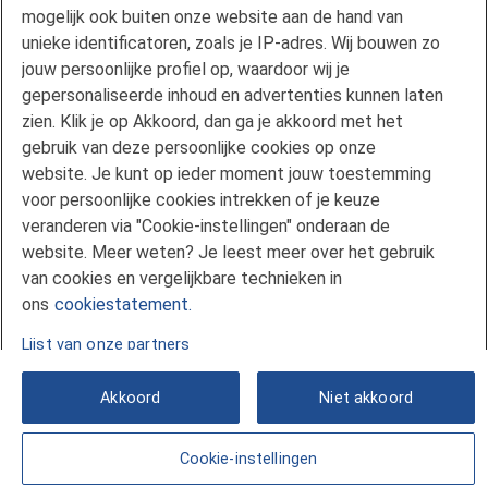
Duurzaam wonen
mogelijk ook buiten onze website aan de hand van
unieke identificatoren, zoals je IP-adres. Wij bouwen zo
mijnFlorius
jouw persoonlijke profiel op, waardoor wij je
Nieuwsbrieven
gepersonaliseerde inhoud en advertenties kunnen laten
Pers
zien. Klik je op Akkoord, dan ga je akkoord met het
Vind een adviseur
gebruik van deze persoonlijke cookies op onze
Verwachting hypotheekrente
website. Je kunt op ieder moment jouw toestemming
voor persoonlijke cookies intrekken of je keuze
Service en Contact
veranderen via "Cookie-instellingen" onderaan de
Voorwaarden en formulieren
website. Meer weten? Je leest meer over het gebruik
Klachtenregeling
van cookies en vergelijkbare technieken in
Veelgestelde vragen
ons
cookiestatement.
Lijst van onze partners
Akkoord
Niet akkoord
Cookie-instellingen
© 2026