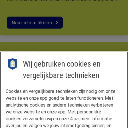
Naar alle artikelen
Wie is Florius?
Disclaimer
Wij gebruiken cookies en
Privacyverklaring
vergelijkbare technieken
Vergelijkingskaart
Cookies
Cookie-instellingen
Cookies en vergelijkbare technieken zijn nodig om onze
website en onze app goed te laten functioneren. Met
Hypotheekvormen
analytische cookies en andere technieken verbeteren
Maximale hypotheek
we onze website en onze app. Met persoonlijke
Renteoverzicht
cookies verzamelen wij en onze 4 partners informatie
Mijn situatie wijzigt
over jou en volgen we jouw internetgedrag binnen, en