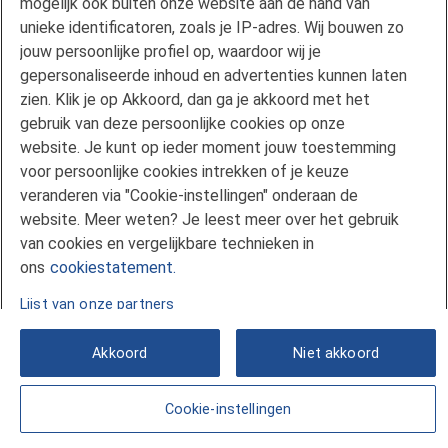
mogelijk ook buiten onze website aan de hand van
unieke identificatoren, zoals je IP-adres. Wij bouwen zo
mijnFlorius
jouw persoonlijke profiel op, waardoor wij je
Nieuwsbrieven
gepersonaliseerde inhoud en advertenties kunnen laten
Pers
zien. Klik je op Akkoord, dan ga je akkoord met het
Vind een adviseur
gebruik van deze persoonlijke cookies op onze
Verwachting hypotheekrente
website. Je kunt op ieder moment jouw toestemming
voor persoonlijke cookies intrekken of je keuze
Service en Contact
veranderen via "Cookie-instellingen" onderaan de
Voorwaarden en formulieren
website. Meer weten? Je leest meer over het gebruik
Klachtenregeling
van cookies en vergelijkbare technieken in
Veelgestelde vragen
ons
cookiestatement.
Lijst van onze partners
Akkoord
Niet akkoord
Cookie-instellingen
© 2026