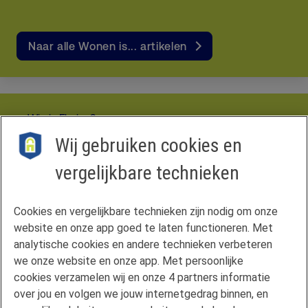
Naar alle Wonen is... artikelen
Wie is Florius?
Disclaimer
Wij gebruiken cookies en
Privacyverklaring
vergelijkbare technieken
Vergelijkingskaart
Cookies
Cookie-instellingen
Cookies en vergelijkbare technieken zijn nodig om onze
website en onze app goed te laten functioneren. Met
Hypotheekvormen
analytische cookies en andere technieken verbeteren
Maximale hypotheek
we onze website en onze app. Met persoonlijke
Renteoverzicht
cookies verzamelen wij en onze 4 partners informatie
Mijn situatie wijzigt
over jou en volgen we jouw internetgedrag binnen, en
Duurzaam wonen