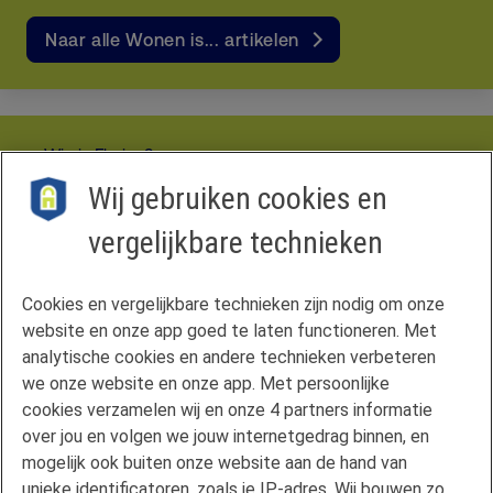
Naar alle Wonen is... artikelen
Wie is Florius?
Disclaimer
Wij gebruiken cookies en
Privacyverklaring
vergelijkbare technieken
Vergelijkingskaart
Cookies
Cookie-instellingen
Cookies en vergelijkbare technieken zijn nodig om onze
website en onze app goed te laten functioneren. Met
Hypotheekvormen
analytische cookies en andere technieken verbeteren
Maximale hypotheek
we onze website en onze app. Met persoonlijke
Renteoverzicht
cookies verzamelen wij en onze 4 partners informatie
Mijn situatie wijzigt
over jou en volgen we jouw internetgedrag binnen, en
Duurzaam wonen
mogelijk ook buiten onze website aan de hand van
unieke identificatoren, zoals je IP-adres. Wij bouwen zo