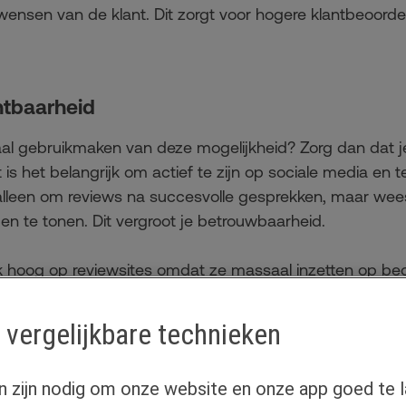
wensen van de klant. Dit zorgt voor hogere klantbeoord
htbaarheid
maal gebruikmaken van deze mogelijkheid? Zorg dan dat je
is het belangrijk om actief te zijn op sociale media en te
 alleen om reviews na succesvolle gesprekken, maar wee
en te tonen. Dit vergroot je betrouwbaarheid.
 hoog op reviewsites omdat ze massaal inzetten op beo
nderscheid je je door authenticiteit. De behoefte aan be
dviseurs blijft constant. Door samen te werken met Flori
 vergelijkbare technieken
jouw expertise, zonder dat je hiervoor hoeft te betalen. E
n zijn nodig om onze website en onze app goed te l