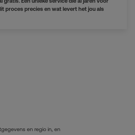
gratis. Een unieke service die al jaren voor
t proces precies en wat levert het jou als
gegevens en regio in, en