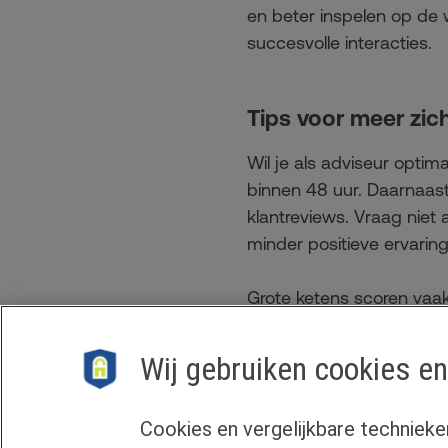
en beter inspelen op de 
succesvolle interacties.
Tips voor meer zic
Wil je als adviseur opti
binnen 48 uur. Daarnaast 
klantreviews. Vraag niet
minder positieve ervaring
Grote ketens scoren vaak
onafhankelijk adviseur o
onafhankelijke hypotheeka
Wij gebruiken cookies en
actief op zoek zijn naar 
graag blijven faciliteren.
Cookies en vergelijkbare technieke