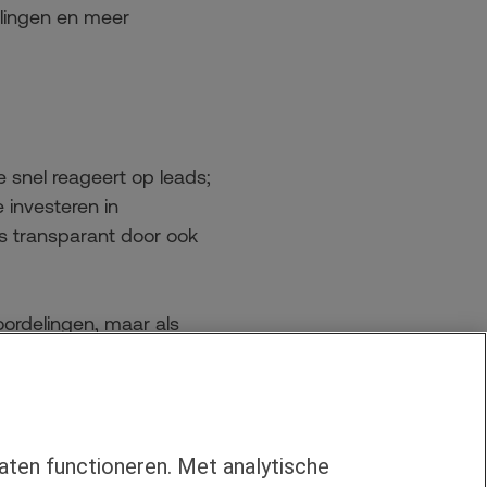
elingen en meer
 snel reageert op leads;
 investeren in
s transparant door ook
ordelingen, maar als
trouwbare en
us bereik je klanten die
en win-win situatie die we
aten functioneren. Met analytische