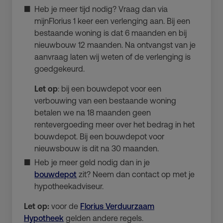
Heb je meer tijd nodig? Vraag dan via
mijnFlorius 1 keer een verlenging aan. Bij een
bestaande woning is dat 6 maanden en bij
nieuwbouw 12 maanden. Na ontvangst van je
aanvraag laten wij weten of de verlenging is
goedgekeurd.
Let op
: bij een bouwdepot voor een
verbouwing van een bestaande woning
betalen we na 18 maanden geen
rentevergoeding meer over het bedrag in het
bouwdepot. Bij een bouwdepot voor
nieuwsbouw is dit na 30 maanden.
Heb je meer geld nodig dan in je
bouwdepot
zit? Neem dan contact op met je
hypotheekadviseur.
Let op:
voor de
Florius Verduurzaam
Hypotheek
gelden andere regels.