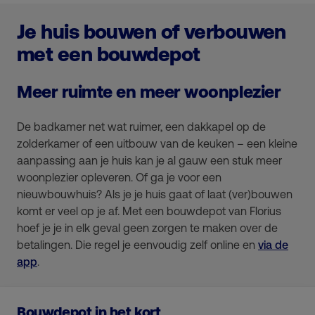
Je huis bouwen of verbouwen
met een bouwdepot
Meer ruimte en meer woonplezier
De badkamer net wat ruimer, een dakkapel op de
zolderkamer of een uitbouw van de keuken – een kleine
aanpassing aan je huis kan je al gauw een stuk meer
woonplezier opleveren. Of ga je voor een
nieuwbouwhuis? Als je je huis gaat of laat (ver)bouwen
komt er veel op je af. Met een bouwdepot van Florius
hoef je je in elk geval geen zorgen te maken over de
betalingen. Die regel je eenvoudig zelf online en
via de
app
.
Bouwdepot in het kort