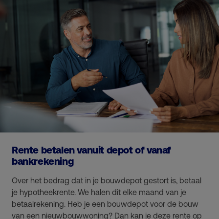
Rente betalen vanuit depot of vanaf
bankrekening
Over het bedrag dat in je bouwdepot gestort is, betaal
je hypotheekrente. We halen dit elke maand van je
betaalrekening. Heb je een bouwdepot voor de bouw
van een nieuwbouwwoning? Dan kan je deze rente op