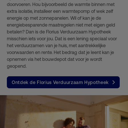
doorvoeren. Hou bijvoorbeeld de warmte binnen met
extra isolatie, installeer een warmtepomp of wek zelf
energie op met zonnepanelen. Wil of kan je de
energiebesparende maatregelen niet met eigen geld
betalen? Dan is de Florius Verduurzaam Hypotheek
misschien iets voor jou. Dat is een lening speciaal voor
het verduurzamen van je huis, met aantrekkelijke
voorwaarden en rente. Het bedrag dat je leent kan je
opnemen via het bouwdepot dat voor je wordt
geopend.
Ontdek de Florius Verduurzaam Hypotheek