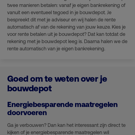
twee manieren betalen: vanaf je eigen bankrekening of
vanuit een eventueel tegoed in je bouwdepot. Je
bespreekt dit met je adviseur en wij halen de rente
automatisch af van de rekening van jouw keuze. Kies je
voor rente betalen uit je bouwdepot? Dat kan totdat de
rekening met je bouwdepot leeg is. Daarna halen we de
rente automatisch van je eigen bankrekening.
Goed om te weten over je
bouwdepot
Energiebesparende maatregelen
doorvoeren
Ga je verbouwen? Dan kan het interessant zijn direct te
kijken of je energiebesparende maatregelen wil