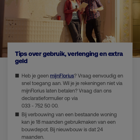
Tips over gebruik, verlenging en extra
geld
Heb je geen
mijnFlorius
? Vraag eenvoudig en
snel toegang aan. Wil je je rekeningen niet via
mijnFlorius laten betalen? Vraag dan ons
declaratieformulier op via
033 - 752 50 00.
Bij verbouwing van een bestaande woning
kan je 18 maanden gebruikmaken van een
bouwdepot. Bij nieuwbouw is dat 24
maanden.