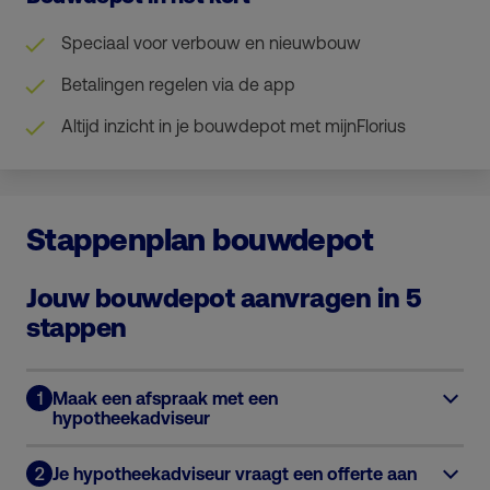
Speciaal voor verbouw en nieuwbouw
Betalingen regelen via de app
Altijd inzicht in je bouwdepot met mijnFlorius
Stappenplan bouwdepot
Jouw bouwdepot aanvragen in 5
stappen
1
Maak een afspraak met een
hypotheekadviseur
2
Je hypotheekadviseur vraagt een offerte aan