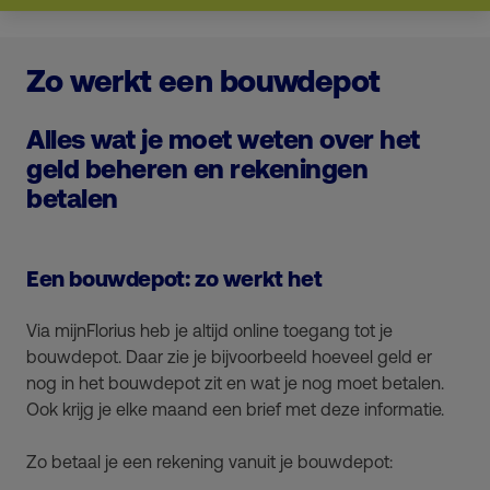
Zo werkt een bouwdepot
Alles wat je moet weten over het
geld beheren en rekeningen
betalen
Een bouwdepot: zo werkt het
Via mijnFlorius heb je altijd online toegang tot je
bouwdepot. Daar zie je bijvoorbeeld hoeveel geld er
nog in het bouwdepot zit en wat je nog moet betalen.
Ook krijg je elke maand een brief met deze informatie.
Zo betaal je een rekening vanuit je bouwdepot: