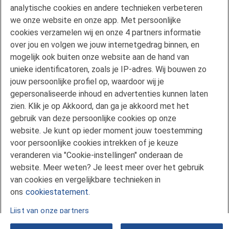
Hypotheekvormen
analytische cookies en andere technieken verbeteren
Maximale hypotheek
we onze website en onze app. Met persoonlijke
Renteoverzicht
cookies verzamelen wij en onze 4 partners informatie
Mijn situatie wijzigt
over jou en volgen we jouw internetgedrag binnen, en
Duurzaam wonen
mogelijk ook buiten onze website aan de hand van
unieke identificatoren, zoals je IP-adres. Wij bouwen zo
mijnFlorius
jouw persoonlijke profiel op, waardoor wij je
Nieuwsbrieven
gepersonaliseerde inhoud en advertenties kunnen laten
Pers
zien. Klik je op Akkoord, dan ga je akkoord met het
Vind een adviseur
gebruik van deze persoonlijke cookies op onze
Verwachting hypotheekrente
website. Je kunt op ieder moment jouw toestemming
voor persoonlijke cookies intrekken of je keuze
Service en Contact
veranderen via "Cookie-instellingen" onderaan de
Voorwaarden en formulieren
website. Meer weten? Je leest meer over het gebruik
Klachtenregeling
van cookies en vergelijkbare technieken in
Veelgestelde vragen
ons
cookiestatement.
Lijst van onze partners