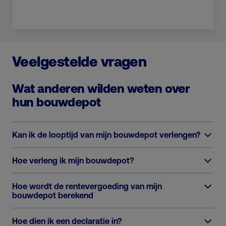
Veelgestelde vragen
Wat anderen wilden weten over
hun bouwdepot
Kan ik de looptijd van mijn bouwdepot verlengen?
Hoe verleng ik mijn bouwdepot?
Hoe wordt de rentevergoeding van mijn
bouwdepot berekend
Hoe dien ik een declaratie in?