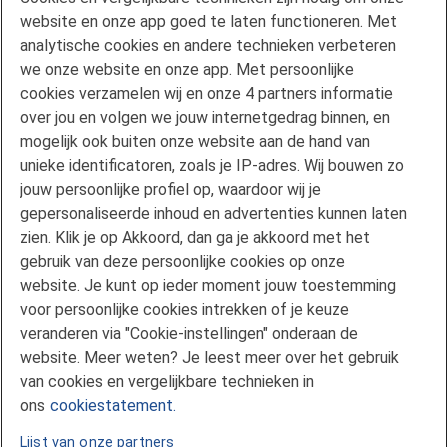
website en onze app goed te laten functioneren. Met
Hypotheekvormen
analytische cookies en andere technieken verbeteren
Maximale hypotheek
we onze website en onze app. Met persoonlijke
Renteoverzicht
cookies verzamelen wij en onze 4 partners informatie
Mijn situatie wijzigt
over jou en volgen we jouw internetgedrag binnen, en
Duurzaam wonen
mogelijk ook buiten onze website aan de hand van
unieke identificatoren, zoals je IP-adres. Wij bouwen zo
mijnFlorius
jouw persoonlijke profiel op, waardoor wij je
Nieuwsbrieven
gepersonaliseerde inhoud en advertenties kunnen laten
Pers
zien. Klik je op Akkoord, dan ga je akkoord met het
Vind een adviseur
gebruik van deze persoonlijke cookies op onze
Verwachting hypotheekrente
website. Je kunt op ieder moment jouw toestemming
voor persoonlijke cookies intrekken of je keuze
Service en Contact
veranderen via "Cookie-instellingen" onderaan de
Voorwaarden en formulieren
website. Meer weten? Je leest meer over het gebruik
Klachtenregeling
van cookies en vergelijkbare technieken in
Veelgestelde vragen
ons
cookiestatement.
Lijst van onze partners