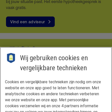
bij jouw situatie past. Het eerste hypotheekgesprek is
vaak gratis.
Vind een adviseur
Wie is Florius?
Disclaimer
Wij gebruiken cookies en
Privacyverklaring
Vergelijkingskaart
vergelijkbare technieken
Cookies
Cookie-instellingen
Cookies en vergelijkbare technieken zijn nodig om onze
website en onze app goed te laten functioneren. Met
Hypotheekvormen
analytische cookies en andere technieken verbeteren
Maximale hypotheek
we onze website en onze app. Met persoonlijke
Renteoverzicht
cookies verzamelen wij en onze 4 partners informatie
Mijn situatie wijzigt
over jou en volgen we jouw internetgedrag binnen, en