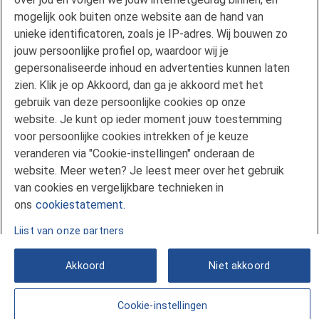
Duurzaam wonen
mogelijk ook buiten onze website aan de hand van
unieke identificatoren, zoals je IP-adres. Wij bouwen zo
mijnFlorius
jouw persoonlijke profiel op, waardoor wij je
Nieuwsbrieven
gepersonaliseerde inhoud en advertenties kunnen laten
Pers
zien. Klik je op Akkoord, dan ga je akkoord met het
Vind een adviseur
gebruik van deze persoonlijke cookies op onze
Verwachting hypotheekrente
website. Je kunt op ieder moment jouw toestemming
voor persoonlijke cookies intrekken of je keuze
Service en Contact
veranderen via "Cookie-instellingen" onderaan de
Voorwaarden en formulieren
website. Meer weten? Je leest meer over het gebruik
Klachtenregeling
van cookies en vergelijkbare technieken in
Veelgestelde vragen
ons
cookiestatement.
Lijst van onze partners
Akkoord
Niet akkoord
Cookie-instellingen
© 2026