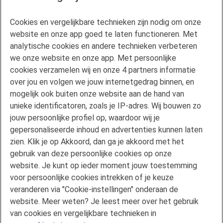
Cookies
Cookie-instellingen
Cookies en vergelijkbare technieken zijn nodig om onze
website en onze app goed te laten functioneren. Met
Hypotheekvormen
analytische cookies en andere technieken verbeteren
Maximale hypotheek
we onze website en onze app. Met persoonlijke
Renteoverzicht
cookies verzamelen wij en onze 4 partners informatie
Mijn situatie wijzigt
over jou en volgen we jouw internetgedrag binnen, en
Duurzaam wonen
mogelijk ook buiten onze website aan de hand van
unieke identificatoren, zoals je IP-adres. Wij bouwen zo
mijnFlorius
jouw persoonlijke profiel op, waardoor wij je
Nieuwsbrieven
gepersonaliseerde inhoud en advertenties kunnen laten
Pers
zien. Klik je op Akkoord, dan ga je akkoord met het
Vind een adviseur
gebruik van deze persoonlijke cookies op onze
Verwachting hypotheekrente
website. Je kunt op ieder moment jouw toestemming
voor persoonlijke cookies intrekken of je keuze
Service en Contact
veranderen via "Cookie-instellingen" onderaan de
Voorwaarden en formulieren
website. Meer weten? Je leest meer over het gebruik
Klachtenregeling
van cookies en vergelijkbare technieken in
Veelgestelde vragen