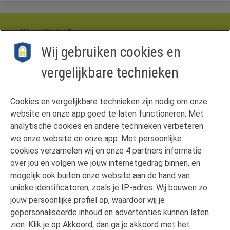
Wie is Florius?
Disclaimer
Wij gebruiken cookies en
Privacyverklaring
Vergelijkingskaart
vergelijkbare technieken
Cookies
Cookie-instellingen
Cookies en vergelijkbare technieken zijn nodig om onze
website en onze app goed te laten functioneren. Met
Hypotheekvormen
analytische cookies en andere technieken verbeteren
Maximale hypotheek
we onze website en onze app. Met persoonlijke
Renteoverzicht
cookies verzamelen wij en onze 4 partners informatie
Mijn situatie wijzigt
over jou en volgen we jouw internetgedrag binnen, en
Duurzaam wonen
mogelijk ook buiten onze website aan de hand van
unieke identificatoren, zoals je IP-adres. Wij bouwen zo
mijnFlorius
jouw persoonlijke profiel op, waardoor wij je
Nieuwsbrieven
gepersonaliseerde inhoud en advertenties kunnen laten
Pers
zien. Klik je op Akkoord, dan ga je akkoord met het
Vind een adviseur